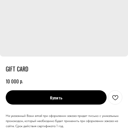
GIFT CARD
р.
10 000
Купить
На указанный Вами email при оформлении заказа придет письмо с уникальным
промокодом, который необходимо будет применить при оформлении заказа на
сайте. Срок действия сертификата 1 год.