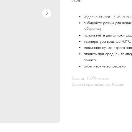
изделие стирать с изнаноч
выбирайте режим для делик
оборотов)
используйте для стирки ща
температура воды до 40°С
машинная сушка строго за
гладить при средней темпе
принта
отбеливание запрещено
Состав: 100% хлопок
Страна производства: Россия