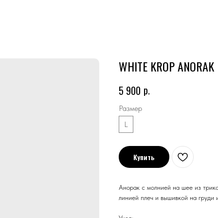
WHITE KROP ANORAK
р.
5 900
Размер
L
Купить
Анорак с молнией на шее из трик
линией плеч и вышивкой на груди 
Уход: