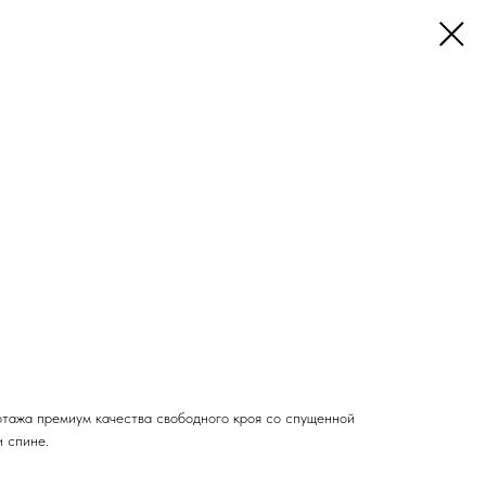
отажа премиум качества свободного кроя со спущенной
и спине.