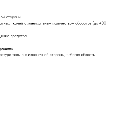
ной стороны
атных тканей с минимальным количеством оборотов (до 400
дящие средства
прещена
ратуре только с изнаночной стороны, избегая область