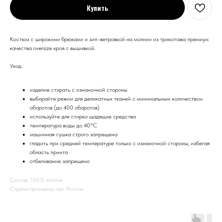
Купить
Костюм с широкими брюками и зип-ветровкой на молнии из трикотажа премиум
качества oversize кроя с вышивкой.
Уход:
изделие стирать с изнаночной стороны
выбирайте режим для деликатных тканей с минимальным количеством
оборотов (до 400 оборотов)
используйте для стирки щадящие средства
температура воды до 40°С
машинная сушка строго запрещена
гладить при средней температуре только с изнаночной стороны, избегая
область принта
отбеливание запрещено
Состав: 100% хлопок
Страна производства: Россия