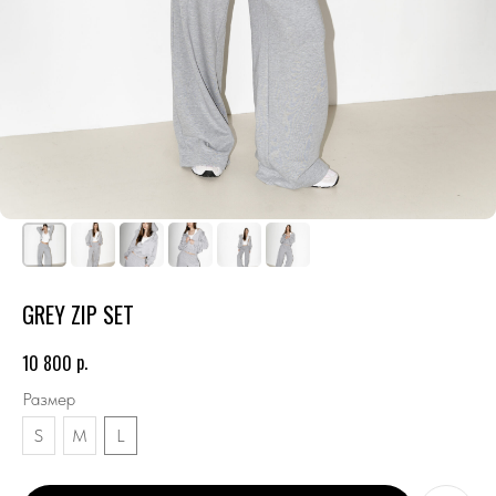
GREY ZIP SET
р.
10 800
Размер
S
M
L