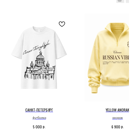
САНКТ-ПЕТЕРБУРГ
YELLOW ANORAK
футболка
анорак
р.
р.
5 000
6 900