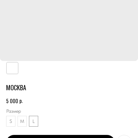
МОСКВА
р.
5 000
Размер
S
M
L