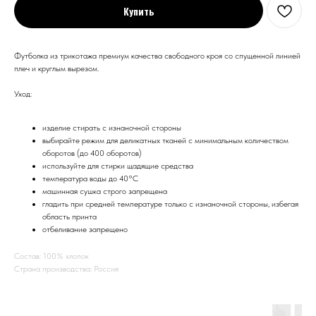
Купить
Футболка из трикотажа премиум качества свободного кроя со спущенной линией
плеч и круглым вырезом.
Уход:
изделие стирать с изнаночной стороны
выбирайте режим для деликатных тканей с минимальным количеством
оборотов (до 400 оборотов)
используйте для стирки щадящие средства
температура воды до 40°С
машинная сушка строго запрещена
гладить при средней температуре только с изнаночной стороны, избегая
область принта
отбеливание запрещено
Состав: 100% хлопок
Страна производства: Россия