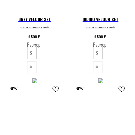
GREY VELOUR SET
INDIGO VELOUR SET
костюм велюровый
костюм велюровый
Р.
Р.
9 500
9 500
Размер
Размер
S
S
M
M
NEW
NEW